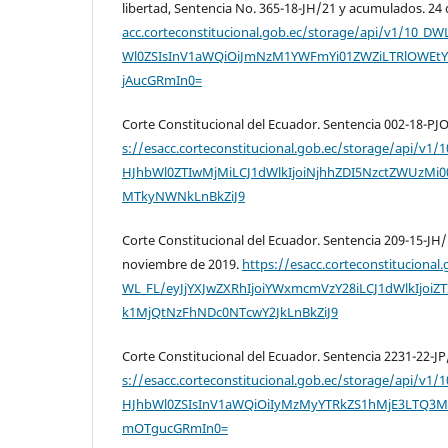
libertad, Sentencia No. 365-18-JH/21 y acumulados. 24
acc.corteconstitucional.gob.ec/storage/api/v1/10_DW
Wl0ZSIsInV1aWQiOiJmNzM1YWFmYi01ZWZiLTRlOW
jAucGRmIn0=
Corte Constitucional del Ecuador. Sentencia 002-18-PJO
s://esacc.corteconstitucional.gob.ec/storage/api/v1
HJhbWl0ZTIwMjMiLCJ1dWlkIjoiNjhhZDI5NzctZWUzM
MTkyNWNkLnBkZiJ9
Corte Constitucional del Ecuador. Sentencia 209-15-JH
noviembre de 2019.
https://esacc.corteconstitucional
WL_FL/eyJjYXJwZXRhIjoiYWxmcmVzY28iLCJ1dWlkIjoiZ
k1MjQtNzFhNDc0NTcwY2JkLnBkZiJ9
Corte Constitucional del Ecuador. Sentencia 2231-22-JP
s://esacc.corteconstitucional.gob.ec/storage/api/v1
HJhbWl0ZSIsInV1aWQiOiIyMzMyYTRkZS1hMjE3LTQ3
mOTgucGRmIn0=