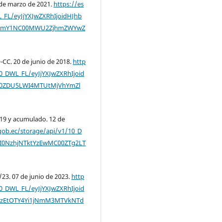
 de marzo de 2021.
https://es
L_FL/eyJjYXJwZXRhIjoidHJhb
EtYmY1NC00MWU2ZjhmZWYwZ
-CC. 20 de junio de 2018.
http
/10_DWL_FL/eyJjYXJwZXRhIjoid
i00ZDU5LWI4MTUtMjVhYmZl
/19 y acumulado. 12 de
.gob.ec/storage/api/v1/10_D
TI0NzhjNTktYzEwMC00ZTg2LT
/23. 07 de junio de 2023.
http
/10_DWL_FL/eyJjYXJwZXRhIjoid
MzEtOTY4Yi1jNmM3MTVkNTd