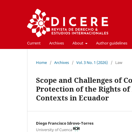
Current
Archives
About
Author guidelines
Home
/
Archives
/
Vol. 3 No. 1 (2026)
/
Law
Scope and Challenges of C
Protection of the Rights of
Contexts in Ecuador
Diego Francisco Idrovo-Torres
University of Cuenca