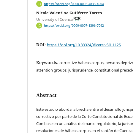
https://orcid.org/0000-0003-4833-490X
Nicole Valentina Gutiérrez-Torres
University of Cuenca
https://orcid.org/0009-0007-1396-7092
DOI:
https://doi.org/10.33324/dicere.v3i1.1125
Keywords:
corrective habeas corpus, persons deprived
attention groups, jurisprudence, constitutional preced
Abstract
Este estudio aborda la brecha entre el desarrollo juris
correctivo por parte de la Corte Constitucional de Ecuad
Con base en un análisis del marco regulatorio, la jurisp
resoluciones de hábeas corpus en el cantón de Cuenca 