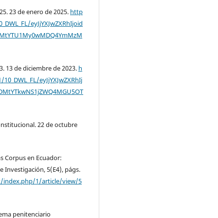
25. 23 de enero de 2025.
http
/10_DWL_FL/eyJjYXJwZXRhIjoid
0NTMtYTU1My0wMDQ4YmMzM
3. 13 de diciembre de 2023.
h
v1/10_DWL_FL/eyJjYXJwZXRhIj
RjODMtYTkwNS1jZWQ4MGU5OT
nstitucional. 22 de octubre
eas Corpus en Ecuador:
de Investigación, 5(E4), págs.
et/index.php/1/article/view/5
stema penitenciario