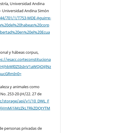
estría, Universidad Andina
l - Universidad Andina Simón
0644/701/1/T753-MDE-Aguirre-
a%20del%20habeas%20corp
ibertad%20en%20el%20Ecua
ional y hábeas corpus,
ps://esacc.corteconstituciona
idHJhbWl0ZSIsInV1aWQiOiJlNz
AucGRmIn0=
raleza y animales como
 No. 253-20-JH/22. 27 de
.ec/storage/api/v1/10_DWL_F
xMjVmMi1iMzZkLTRkZDQtYTM
 de personas privadas de