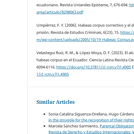
ecuatoriano. Revista Uniandes Episteme, 7, 676-694.
ht
arga/articulo/8298063.pdf
Umpiérrez, F. Y. (2006). Habeas corpus correctivo y el 
prisión. Revista de Estudos Criminais, 6(23), 15.
https:/
m/wp-content/uploads/2005/10/19_Habeas_Corpus.p
Velastegui Ruiz, R. M., & López Moya, D. F. (2023). El al
habeas corpus en el Ecuador. Ciencia Latina Revista Cient
6094-6116.
https://doi.org/10.37811/cl_rcm.v7i1.4905
D
1/cl_rcm.v7i1.4905
Similar Articles
Sonia Catalina Siguenza-Orellana, Hugo Cárdena
in the struggle for the recognition of their right
Marcela Sánchez-Sarmiento,
Parental Obligation
Revista de Derecho y Estudios Internacionales: V