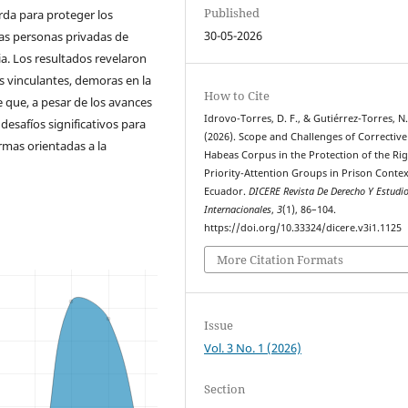
Published
arda para proteger los
30-05-2026
 las personas privadas de
ia. Los resultados revelaron
s vinculantes, demoras en la
How to Cite
e que, a pesar de los avances
Idrovo-Torres, D. F., & Gutiérrez-Torres, N.
desafíos significativos para
(2026). Scope and Challenges of Corrective
ormas orientadas a la
Habeas Corpus in the Protection of the Rig
Priority-Attention Groups in Prison Contex
Ecuador.
DICERE Revista De Derecho Y Estudi
Internacionales
,
3
(1), 86–104.
https://doi.org/10.33324/dicere.v3i1.1125
More Citation Formats
Issue
Vol. 3 No. 1 (2026)
Section