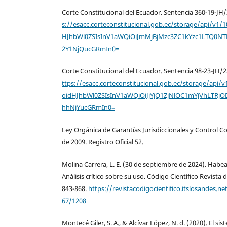
Corte Constitucional del Ecuador. Sentencia 360-19-JH/
s://esacc.corteconstitucional.gob.ec/storage/api/v1
HJhbWl0ZSIsInV1aWQiOiJmMjBjMzc3ZC1kYzc1LTQ
2Y1NjQucGRmIn0=
Corte Constitucional del Ecuador. Sentencia 98-23-JH/2
ttps://esacc.corteconstitucional.gob.ec/storage/api/
oidHJhbWl0ZSIsInV1aWQiOiJjYjQ1ZjNlOC1mYjVhLT
hhNjYucGRmIn0=
Ley Orgánica de Garantías Jurisdiccionales y Control Co
de 2009. Registro Oficial 52.
Molina Carrera, L. E. (30 de septiembre de 2024). Hab
Análisis crítico sobre su uso. Código Científico Revista 
843-868.
https://revistacodigocientifico.itslosandes.n
67/1208
Montecé Giler, S. A., & Alcívar López, N. d. (2020). El si