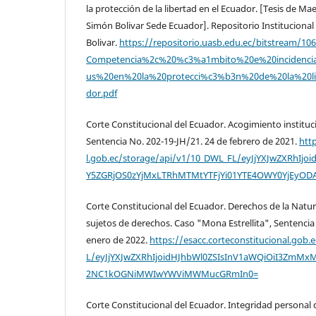
la protección de la libertad en el Ecuador. [Tesis de Ma
Simón Bolivar Sede Ecuador]. Repositorio Instituciona
Bolivar.
https://repositorio.uasb.edu.ec/bitstream/1
Competencia%2c%20%c3%a1mbito%20e%20incidenci
us%20en%20la%20protecci%c3%b3n%20de%20la%20l
dor.pdf
Corte Constitucional del Ecuador. Acogimiento instituc
Sentencia No. 202-19-JH/21. 24 de febrero de 2021.
htt
l.gob.ec/storage/api/v1/10_DWL_FL/eyJjYXJwZXRhIjo
Y5ZGRjOS0zYjMxLTRhMTMtYTFjYi01YTE4OWY0YjEyOD
Corte Constitucional del Ecuador. Derechos de la Natu
sujetos de derechos. Caso "Mona Estrellita", Sentencia
enero de 2022.
https://esacc.corteconstitucional.gob
L/eyJjYXJwZXRhIjoidHJhbWl0ZSIsInV1aWQiOiI3ZmM
2NC1kOGNiMWIwYWViMWMucGRmIn0=
Corte Constitucional del Ecuador. Integridad personal