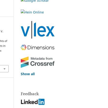
 V.
hts of
ts in
os
Show all
Feedback