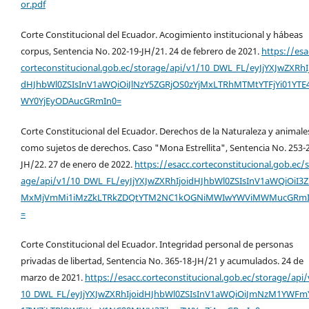
or.pdf
Corte Constitucional del Ecuador. Acogimiento institucional y hábeas
corpus, Sentencia No. 202-19-JH/21. 24 de febrero de 2021.
https://esa
corteconstitucional.gob.ec/storage/api/v1/10_DWL_FL/eyJjYXJwZXRhI
dHJhbWl0ZSIsInV1aWQiOiJlNzY5ZGRjOS0zYjMxLTRhMTMtYTFjYi01YTE
WY0YjEyODAucGRmIn0=
Corte Constitucional del Ecuador. Derechos de la Naturaleza y animale
como sujetos de derechos. Caso "Mona Estrellita", Sentencia No. 253-
JH/22. 27 de enero de 2022.
https://esacc.corteconstitucional.gob.ec/s
age/api/v1/10_DWL_FL/eyJjYXJwZXRhIjoidHJhbWl0ZSIsInV1aWQiOiI3
MxMjVmMi1iMzZkLTRkZDQtYTM2NC1kOGNiMWIwYWViMWMucGRmI
=
Corte Constitucional del Ecuador. Integridad personal de personas
privadas de libertad, Sentencia No. 365-18-JH/21 y acumulados. 24 de
marzo de 2021.
https://esacc.corteconstitucional.gob.ec/storage/api/
10_DWL_FL/eyJjYXJwZXRhIjoidHJhbWl0ZSIsInV1aWQiOiJmNzM1YWFm