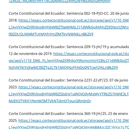
1ZWZiLTRlOWEtYmY1NC00MWU2ZjhmZWYwZjAucGRmIn0=
Corte Constitucional del Ecuador. Sentencia 002-18-PJO-CC. 20 de juni
2018.
https://esacc.corteconstitucional.gob.ec/storage/api/v1/10_DW
L/eyJjYXJwZXRhIjoidHJhbWl0ZTIwMjMiLCJ1dWlkIjoiNjhhZDI5NzctZWU
00ZDU5LWI4MTUtMjVhYmZlMTkyNWNkLnBkZiJ9
Corte Constitucional del Ecuador. Sentencia 209-15-JH/19 y acumulado
12 de noviembre de 2019.
https://esacc.corteconstitucional.gob.ec/st
ge/api/v1/10_DWL_FL/eyJjYXJwZXRhIjoiYWxmcmVzY28iLCJ1dWlkIjoiZT
NzhjNTktYzEwMC00ZTg2LTk1MjQtNzFhNDc0NTcwY2JkLnBkZiJ9
Corte Constitucional del Ecuador. Sentencia 2231-22-JP/23. 07 de junio
2023.
https://esacc.corteconstitucional.gob.ec/storage/api/v1/10_DW
L/eyJjYXJwZXRhIjoidHJhbWl0ZSIsInV1aWQiOiIyMzMyYTRkZS1hMjE3L
MzEtOTY4Yi1jNmM3MTVkNTdmOTgucGRmIn0=
Corte Constitucional del Ecuador. Sentencia 360-19-JH/25. 23 de enero
2025.
https://esacc.corteconstitucional.gob.ec/storage/api/v1/10_DW
L/eyJjYXJwZXRhIjoidHJhbWl0ZSIsInV1aWQiOiJmMjBjMzc3ZC1kYzc1LT