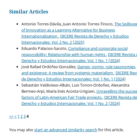
Similar Articles
Antonio Torres-Dávila, Juan Antonio Torres-Tinoco,
The Spillove
of Innovation as a Learning Alternative for Business
Internationalization
,
DICERE Revista de Derecho y Estudios
Internacionales: Vol. 2 No. 2 (2025)
Eduardo Palacios-Sacoto,
Compliance and corporate social
responsibility: Relationship with human rights
,
DICERE Revista 
Derecho y Estudios Internacionales: Vol. 1 No. 1 (2024)
José Rafael Ordóñez-González,
Games, norms, rule taxonomies,
and existence: A review from systemic materialism
,
DICERE Revi
de Derecho y Estudios Internacionales: Vol. 1 No. 1 (2024)
Sebastián Valdivieso-Albán, Luis Tonon-Ordoñez, Alexandra
Bermeo-Arpi, María Inés Acosta-Urigüen,
Unravelling the succe
factors of Latin-American Fair Trade projects
,
DICERE Revista de
Derecho y Estudios Internacionales: Vol. 1 No. 2 (2024)
<<
<
1
2
3
4
You may also
start an advanced similarity search
for this article.