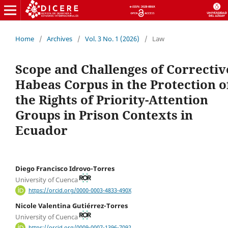
Home
/
Archives
/
Vol. 3 No. 1 (2026)
/
Law
Scope and Challenges of Correctiv
Habeas Corpus in the Protection o
the Rights of Priority-Attention
Groups in Prison Contexts in
Ecuador
Diego Francisco Idrovo-Torres
University of Cuenca
https://orcid.org/0000-0003-4833-490X
Nicole Valentina Gutiérrez-Torres
University of Cuenca
https://orcid.org/0009-0007-1396-7092