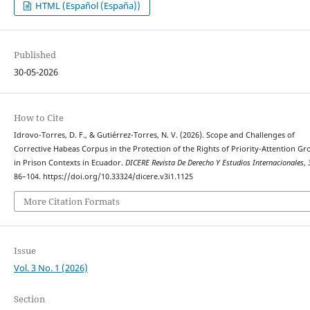
HTML (Español (España))
Published
30-05-2026
How to Cite
Idrovo-Torres, D. F., & Gutiérrez-Torres, N. V. (2026). Scope and Challenges of
Corrective Habeas Corpus in the Protection of the Rights of Priority-Attention Gr
in Prison Contexts in Ecuador.
DICERE Revista De Derecho Y Estudios Internacionales
,
86–104. https://doi.org/10.33324/dicere.v3i1.1125
More Citation Formats
Issue
Vol. 3 No. 1 (2026)
Section