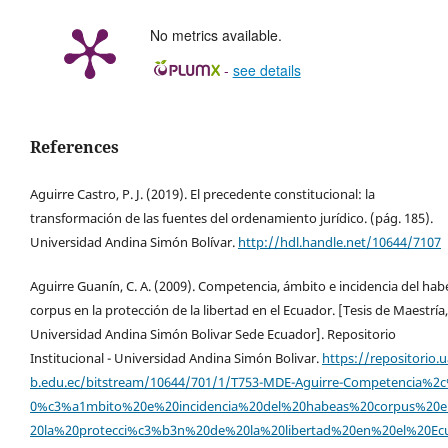
No metrics available.
-
see details
References
Aguirre Castro, P. J. (2019). El precedente constitucional: la
transformación de las fuentes del ordenamiento jurídico. (pág. 185).
Universidad Andina Simón Bolívar.
http://hdl.handle.net/10644/7107
Aguirre Guanín, C. A. (2009). Competencia, ámbito e incidencia del hab
corpus en la protección de la libertad en el Ecuador. [Tesis de Maestría,
Universidad Andina Simón Bolivar Sede Ecuador]. Repositorio
Institucional - Universidad Andina Simón Bolivar.
https://repositorio.u
b.edu.ec/bitstream/10644/701/1/T753-MDE-Aguirre-Competencia%2
0%c3%a1mbito%20e%20incidencia%20del%20habeas%20corpus%20
20la%20protecci%c3%b3n%20de%20la%20libertad%20en%20el%20Ec