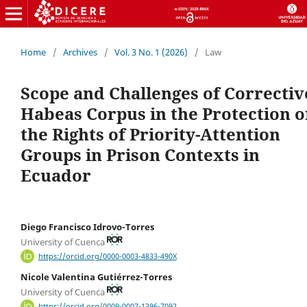
Home
/
Archives
/
Vol. 3 No. 1 (2026)
/
Law
Scope and Challenges of Correctiv
Habeas Corpus in the Protection o
the Rights of Priority-Attention
Groups in Prison Contexts in
Ecuador
Diego Francisco Idrovo-Torres
University of Cuenca
https://orcid.org/0000-0003-4833-490X
Nicole Valentina Gutiérrez-Torres
University of Cuenca
https://orcid.org/0009-0007-1396-7092