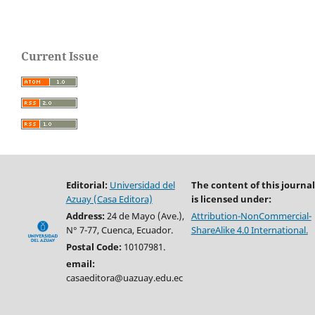
Current Issue
Editorial:
Universidad del
The content of this journal
Azuay (Casa Editora)
is licensed under:
Address:
24 de Mayo (Ave.),
Attribution-NonCommercial-
N° 7-77, Cuenca, Ecuador.
ShareAlike 4.0 International.
Postal Code:
10107981.
email:
casaeditora@uazuay.edu.ec