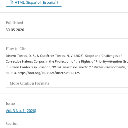
HTML (Español (España))
Published
30-05-2026
How to Cite
Idrovo-Torres, D. F., & Gutiérrez-Torres, N. V. (2026). Scope and Challenges of
Corrective Habeas Corpus in the Protection of the Rights of Priority-Attention Gr
in Prison Contexts in Ecuador.
DICERE Revista De Derecho Y Estudios Internacionales
,
86–104. https://doi.org/10.33324/dicere.v3i1.1125
More Citation Formats
Issue
Vol. 3 No. 1 (2026)
Section