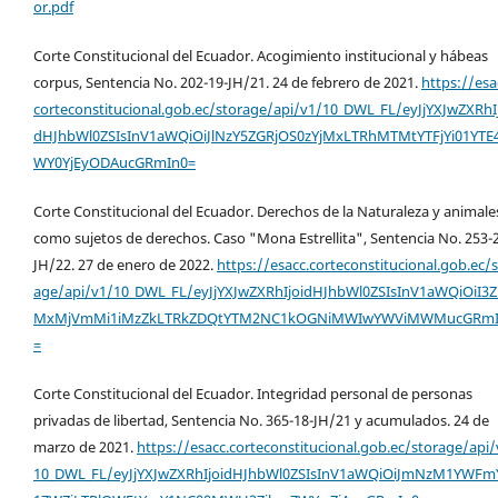
or.pdf
Corte Constitucional del Ecuador. Acogimiento institucional y hábeas
corpus, Sentencia No. 202-19-JH/21. 24 de febrero de 2021.
https://esa
corteconstitucional.gob.ec/storage/api/v1/10_DWL_FL/eyJjYXJwZXRhI
dHJhbWl0ZSIsInV1aWQiOiJlNzY5ZGRjOS0zYjMxLTRhMTMtYTFjYi01YTE
WY0YjEyODAucGRmIn0=
Corte Constitucional del Ecuador. Derechos de la Naturaleza y animale
como sujetos de derechos. Caso "Mona Estrellita", Sentencia No. 253-
JH/22. 27 de enero de 2022.
https://esacc.corteconstitucional.gob.ec/s
age/api/v1/10_DWL_FL/eyJjYXJwZXRhIjoidHJhbWl0ZSIsInV1aWQiOiI3
MxMjVmMi1iMzZkLTRkZDQtYTM2NC1kOGNiMWIwYWViMWMucGRmI
=
Corte Constitucional del Ecuador. Integridad personal de personas
privadas de libertad, Sentencia No. 365-18-JH/21 y acumulados. 24 de
marzo de 2021.
https://esacc.corteconstitucional.gob.ec/storage/api/
10_DWL_FL/eyJjYXJwZXRhIjoidHJhbWl0ZSIsInV1aWQiOiJmNzM1YWFm