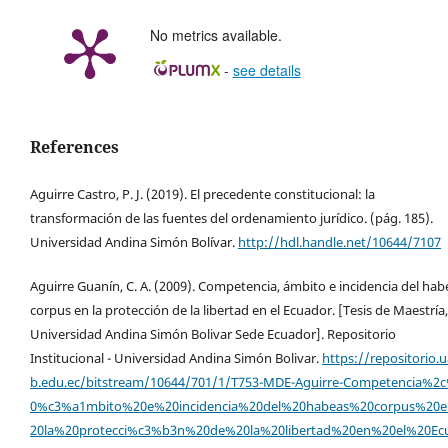
No metrics available.
-
see details
References
Aguirre Castro, P. J. (2019). El precedente constitucional: la
transformación de las fuentes del ordenamiento jurídico. (pág. 185).
Universidad Andina Simón Bolívar.
http://hdl.handle.net/10644/7107
Aguirre Guanín, C. A. (2009). Competencia, ámbito e incidencia del hab
corpus en la protección de la libertad en el Ecuador. [Tesis de Maestría,
Universidad Andina Simón Bolivar Sede Ecuador]. Repositorio
Institucional - Universidad Andina Simón Bolivar.
https://repositorio.u
b.edu.ec/bitstream/10644/701/1/T753-MDE-Aguirre-Competencia%2
0%c3%a1mbito%20e%20incidencia%20del%20habeas%20corpus%20
20la%20protecci%c3%b3n%20de%20la%20libertad%20en%20el%20Ec