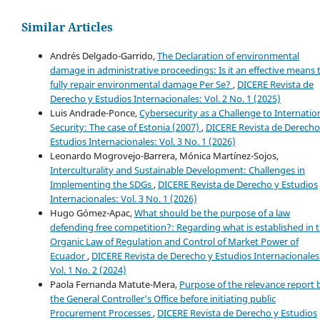
Similar Articles
Andrés Delgado-Garrido,
The Declaration of environmental
damage in administrative proceedings: Is it an effective means 
fully repair environmental damage Per Se?
,
DICERE Revista de
Derecho y Estudios Internacionales: Vol. 2 No. 1 (2025)
Luis Andrade-Ponce,
Cybersecurity as a Challenge to Internatio
Security: The case of Estonia (2007)
,
DICERE Revista de Derecho
Estudios Internacionales: Vol. 3 No. 1 (2026)
Leonardo Mogrovejo-Barrera, Mónica Martínez-Sojos,
Interculturality and Sustainable Development: Challenges in
Implementing the SDGs
,
DICERE Revista de Derecho y Estudios
Internacionales: Vol. 3 No. 1 (2026)
Hugo Gómez-Apac,
What should be the purpose of a law
defending free competition?: Regarding what is established in 
Organic Law of Regulation and Control of Market Power of
Ecuador
,
DICERE Revista de Derecho y Estudios Internacionales
Vol. 1 No. 2 (2024)
Paola Fernanda Matute-Mera,
Purpose of the relevance report 
the General Controller's Office before initiating public
Procurement Processes
,
DICERE Revista de Derecho y Estudios