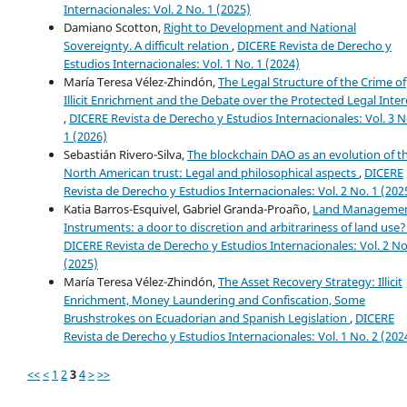
Internacionales: Vol. 2 No. 1 (2025)
Damiano Scotton,
Right to Development and National
Sovereignty. A difficult relation
,
DICERE Revista de Derecho y
Estudios Internacionales: Vol. 1 No. 1 (2024)
María Teresa Vélez-Zhindón,
The Legal Structure of the Crime of
Illicit Enrichment and the Debate over the Protected Legal Inter
,
DICERE Revista de Derecho y Estudios Internacionales: Vol. 3 N
1 (2026)
Sebastián Rivero-Silva,
The blockchain DAO as an evolution of t
North American trust: Legal and philosophical aspects
,
DICERE
Revista de Derecho y Estudios Internacionales: Vol. 2 No. 1 (202
Katia Barros-Esquivel, Gabriel Granda-Proaño,
Land Manageme
Instruments: a door to discretion and arbitrariness of land use
DICERE Revista de Derecho y Estudios Internacionales: Vol. 2 No
(2025)
María Teresa Vélez-Zhindón,
The Asset Recovery Strategy: Illicit
Enrichment, Money Laundering and Confiscation, Some
Brushstrokes on Ecuadorian and Spanish Legislation
,
DICERE
Revista de Derecho y Estudios Internacionales: Vol. 1 No. 2 (202
<<
<
1
2
3
4
>
>>