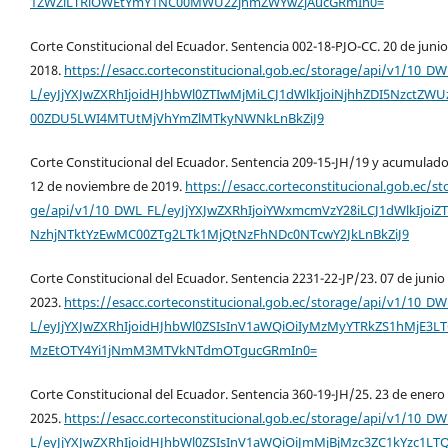
1ZWZiLTRlOWEtYmY1NC00MWU2ZjhmZWYwZjAucGRmIn0=
Corte Constitucional del Ecuador. Sentencia 002-18-PJO-CC. 20 de juni
2018.
https://esacc.corteconstitucional.gob.ec/storage/api/v1/10_DW
L/eyJjYXJwZXRhIjoidHJhbWl0ZTIwMjMiLCJ1dWlkIjoiNjhhZDI5NzctZWU
00ZDU5LWI4MTUtMjVhYmZlMTkyNWNkLnBkZiJ9
Corte Constitucional del Ecuador. Sentencia 209-15-JH/19 y acumulado
12 de noviembre de 2019.
https://esacc.corteconstitucional.gob.ec/st
ge/api/v1/10_DWL_FL/eyJjYXJwZXRhIjoiYWxmcmVzY28iLCJ1dWlkIjoiZT
NzhjNTktYzEwMC00ZTg2LTk1MjQtNzFhNDc0NTcwY2JkLnBkZiJ9
Corte Constitucional del Ecuador. Sentencia 2231-22-JP/23. 07 de junio
2023.
https://esacc.corteconstitucional.gob.ec/storage/api/v1/10_DW
L/eyJjYXJwZXRhIjoidHJhbWl0ZSIsInV1aWQiOiIyMzMyYTRkZS1hMjE3L
MzEtOTY4Yi1jNmM3MTVkNTdmOTgucGRmIn0=
Corte Constitucional del Ecuador. Sentencia 360-19-JH/25. 23 de enero
2025.
https://esacc.corteconstitucional.gob.ec/storage/api/v1/10_DW
L/eyJjYXJwZXRhIjoidHJhbWl0ZSIsInV1aWQiOiJmMjBjMzc3ZC1kYzc1LT