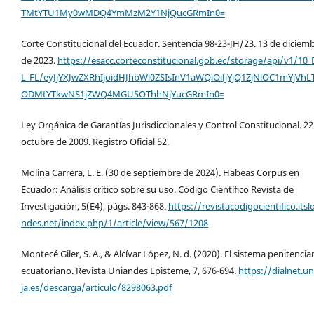
TMtYTU1My0wMDQ4YmMzM2Y1NjQucGRmIn0=
Corte Constitucional del Ecuador. Sentencia 98-23-JH/23. 13 de diciem
de 2023.
https://esacc.corteconstitucional.gob.ec/storage/api/v1/10
L_FL/eyJjYXJwZXRhIjoidHJhbWl0ZSIsInV1aWQiOiJjYjQ1ZjNlOC1mYjVhL
ODMtYTkwNS1jZWQ4MGU5OThhNjYucGRmIn0=
Ley Orgánica de Garantías Jurisdiccionales y Control Constitucional. 22
octubre de 2009. Registro Oficial 52.
Molina Carrera, L. E. (30 de septiembre de 2024). Habeas Corpus en
Ecuador: Análisis crítico sobre su uso. Código Científico Revista de
Investigación, 5(E4), págs. 843-868.
https://revistacodigocientifico.itsl
ndes.net/index.php/1/article/view/567/1208
Montecé Giler, S. A., & Alcívar López, N. d. (2020). El sistema penitencia
ecuatoriano. Revista Uniandes Episteme, 7, 676-694.
https://dialnet.un
ja.es/descarga/articulo/8298063.pdf