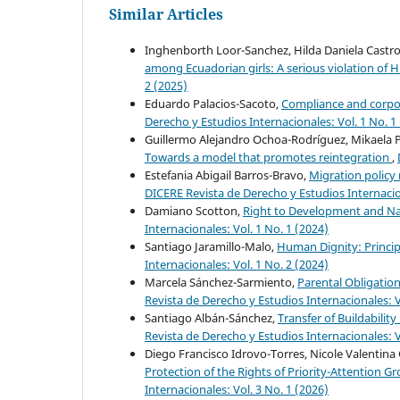
Similar Articles
Inghenborth Loor-Sanchez, Hilda Daniela Castro
among Ecuadorian girls: A serious violation of
2 (2025)
Eduardo Palacios-Sacoto,
Compliance and corpor
Derecho y Estudios Internacionales: Vol. 1 No. 1
Guillermo Alejandro Ochoa-Rodríguez, Mikaela P
Towards a model that promotes reintegration
,
Estefania Abigail Barros-Bravo,
Migration policy
DICERE Revista de Derecho y Estudios Internacion
Damiano Scotton,
Right to Development and Nati
Internacionales: Vol. 1 No. 1 (2024)
Santiago Jaramillo-Malo,
Human Dignity: Princip
Internacionales: Vol. 1 No. 2 (2024)
Marcela Sánchez-Sarmiento,
Parental Obligation
Revista de Derecho y Estudios Internacionales: V
Santiago Albán-Sánchez,
Transfer of Buildabilit
Revista de Derecho y Estudios Internacionales: V
Diego Francisco Idrovo-Torres, Nicole Valentina 
Protection of the Rights of Priority-Attention G
Internacionales: Vol. 3 No. 1 (2026)