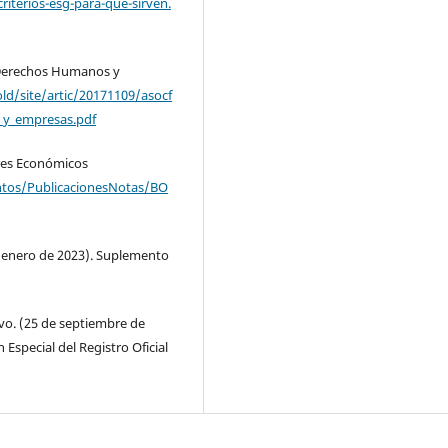
iterios-esg-para-que-sirven.
e Derechos Humanos y
ld/site/artic/20171109/asocf
_y_empresas.pdf
ores Económicos
ntos/PublicacionesNotas/BO
e enero de 2023). Suplemento
vo. (25 de septiembre de
special del Registro Oficial