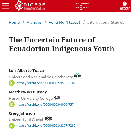
Home
/
Archives
/
Vol. 3 No. 1 (2026)
/
International Studies
The Uncertain Future of
Ecuadorian Indigenous Youth
Luis Alberto Tuaza
Universidad Nacional de Chimborazo
https://orcid.org/0000-0002-9533-5107
Matthew McBurney
Huron University College
https://orcid.org/0000-0003-0006-7574
Craig Johnson
University of Guelph
https://orcid.org/0000-0002-3257-7280